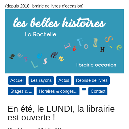
(depuis 2018 librairie de livres d’occasion)
Accueil
Les rayons
Actus
Reprise de livres
Stages & ...
Horaires & congés...
Contact
En été, le LUNDI, la librairie
est ouverte !