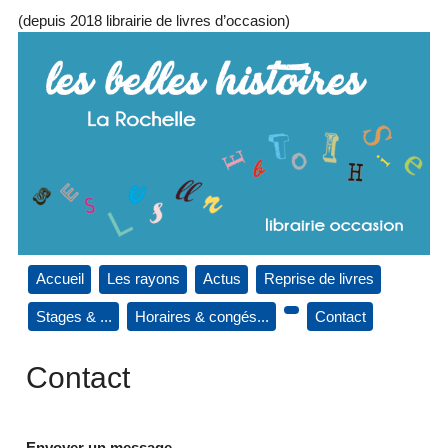
(depuis 2018 librairie de livres d’occasion)
Accueil
Les rayons
Actus
Reprise de livres
Stages & ...
Horaires & congés...
Contact
Contact
Envoyer un message