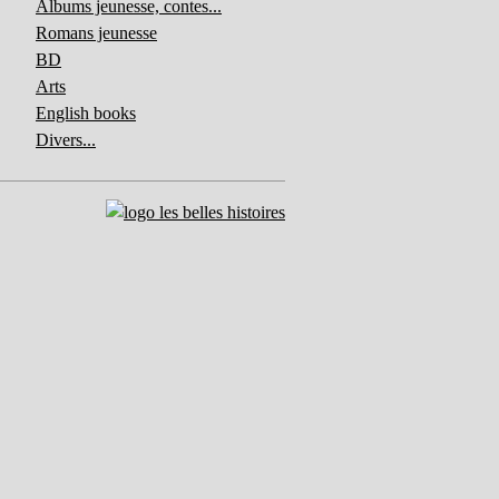
Albums jeunesse, contes...
Romans jeunesse
BD
Arts
English books
Divers...